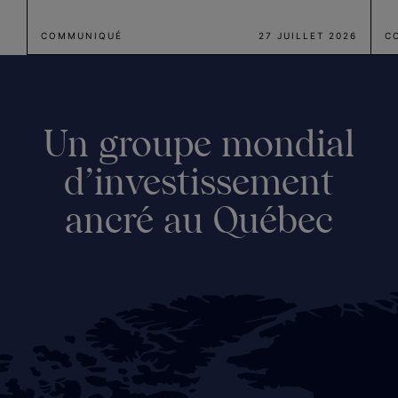
COMMUNIQUÉ
27 JUILLET 2026
C
Un groupe mondial
d’investissement
ancré au Québec