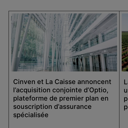
Cinven et La Caisse annoncent
L
l’acquisition conjointe d’Optio,
u
plateforme de premier plan en
p
souscription d’assurance
p
spécialisée