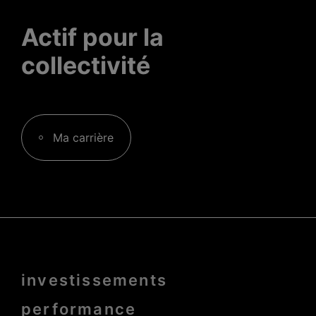
Actif pour la
collectivité
Ma carrière
Menu
investissements
Pied
de
page
performance
bold