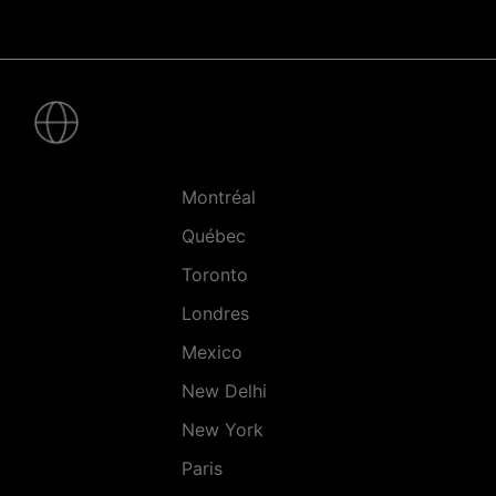
Pied
de
page
-
Villes
Montréal
Québec
Toronto
Londres
Mexico
New Delhi
New York
Paris