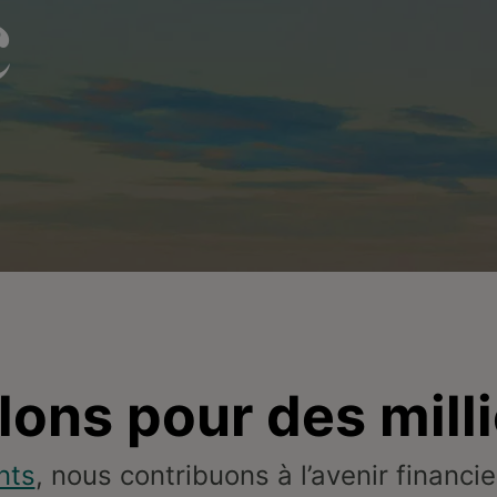
c
llons pour des mill
nts
, nous contribuons à l’avenir financi