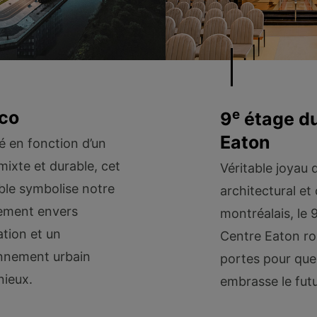
e
co
9
étage du
Eaton
é en fonction d’un
mixte et durable, cet
Véritable joyau 
le symbolise notre
architectural et 
ement envers
montréalais, le 
ation et un
Centre Eaton ro
nnement urbain
portes pour que
ieux.
embrasse le futu