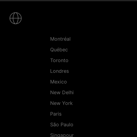
Pied
de
page
-
Villes
Montréal
Québec
Toronto
Londres
Mexico
New Delhi
New York
Paris
São Paulo
Singapour