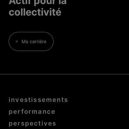
Actif pour la
collectivité
Ma carrière
Menu
investissements
Pied
de
page
performance
bold
perspectives