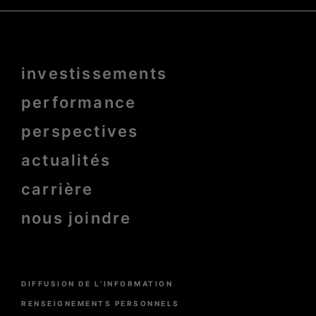
Menu
investissements
Pied
de
page
performance
bold
perspectives
actualités
carrière
nous joindre
Menu
DIFFUSION DE L’INFORMATION
Pied
de
RENSEIGNEMENTS PERSONNELS
page