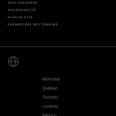
AVIS JURIDIQUE
ACCESSIBILITÉ
PLAN DU SITE
PARAMÈTRES DES TÉMOINS
Pied
de
page
-
Villes
Montréal
Québec
Toronto
Londres
Mexico