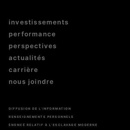
Menu
investissements
Pied
de
page
performance
bold
perspectives
actualités
carrière
nous joindre
Menu
DIFFUSION DE L’INFORMATION
Pied
de
RENSEIGNEMENTS PERSONNELS
page
ÉNONCÉ RELATIF À L’ESCLAVAGE MODERNE