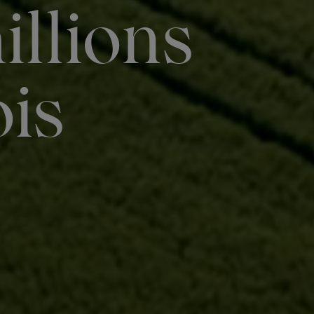
illions
is