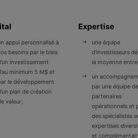
tal
Expertise
un appui personnalisé à
une équipe
vos besoins par le biais
d’investisseurs dé
d’un investissement
la moyenne entrep
d’au minimum 5
M$ et
un accompagnem
par le développement
par une équipe d
d’un plan de création
partenaires
de
valeur;
opérationnels et 
des spécialistes 
expertises diversi
et
complémentair