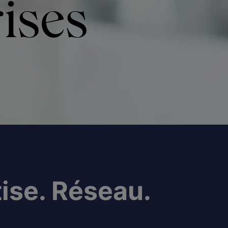
ises
tise. Réseau.