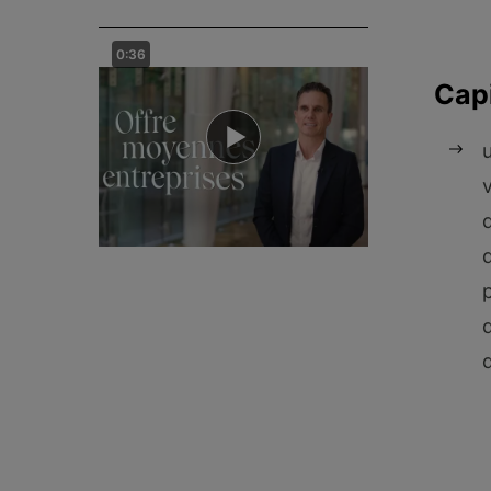
0:36
Capi