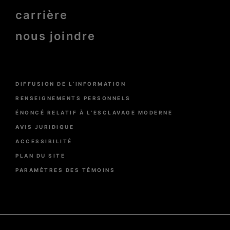
carrière
nous joindre
Menu
DIFFUSION DE L’INFORMATION
Pied
de
RENSEIGNEMENTS PERSONNELS
page
ÉNONCÉ RELATIF À L’ESCLAVAGE MODERNE
AVIS JURIDIQUE
ACCESSIBILITÉ
PLAN DU SITE
PARAMÈTRES DES TÉMOINS
Pied
de
page