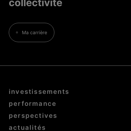
collectivité
Ma carrière
Menu
investissements
Pied
de
page
performance
bold
perspectives
actualités