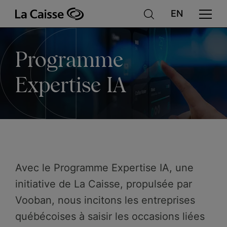
Programme
Aller
au
contenu
principal
Expertise
Programme
IA
Expertise IA
Avec le Programme Expertise IA, une
initiative de La Caisse, propulsée par
Vooban, nous incitons les entreprises
québécoises à saisir les occasions liées