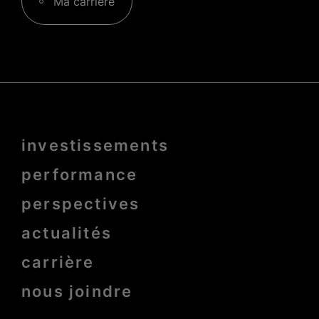
Ma carrière
Menu
investissements
Pied
de
page
performance
bold
perspectives
actualités
carrière
nous joindre