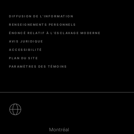
Menu
DIFFUSION DE L’INFORMATION
Pied
de
RENSEIGNEMENTS PERSONNELS
page
ÉNONCÉ RELATIF À L’ESCLAVAGE MODERNE
AVIS JURIDIQUE
ACCESSIBILITÉ
PLAN DU SITE
PARAMÈTRES DES TÉMOINS
Pied
de
page
-
Villes
Montréal