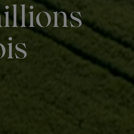
illions
is