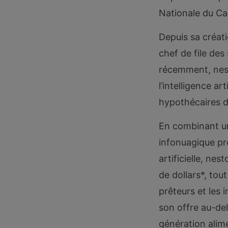
Nationale du Ca
Depuis sa créat
chef de file de
récemment, nes
l’intelligence ar
hypothécaires d
En combinant un
infonuagique pr
artificielle, ne
de dollars*, tou
prêteurs et les 
son offre au-de
génération alime