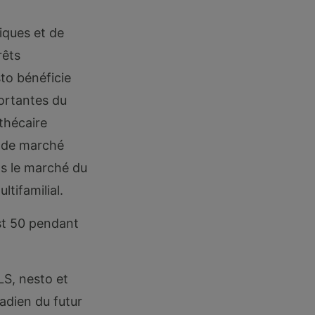
iques et de
rêts
to bénéficie
portantes du
thécaire
s de marché
ns le marché du
tifamilial.
st 50 pendant
LS, nesto et
adien du futur