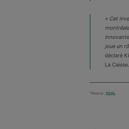
« Cet inv
montréala
innovante
joue un r
déclaré K
La Caisse
*Source :
SCHL