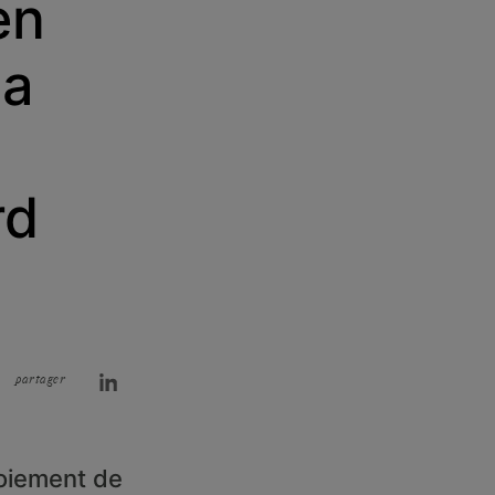
en
sa
rd
partager
loiement de