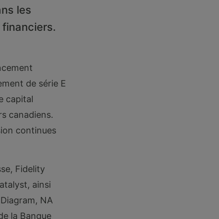
ans les
financiers.
ancement
ement de série E
 capital
ars canadiens.
sion continues
e, Fidelity
alyst, ainsi
, Diagram, NA
 de la Banque