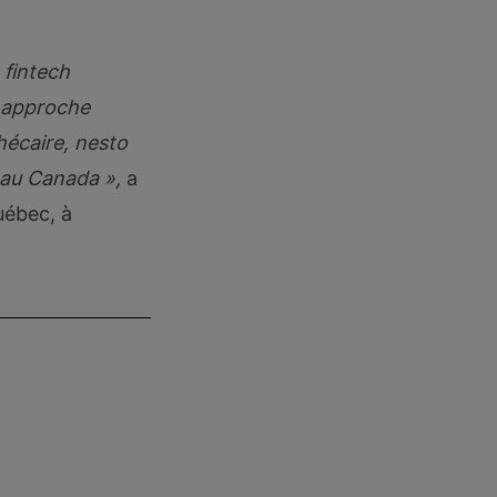
 fintech
n approche
hécaire, nesto
t au Canada »,
a
uébec, à