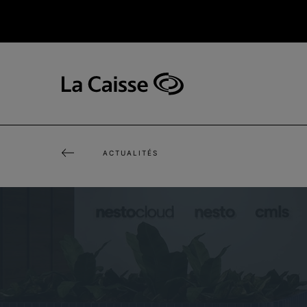
Aller
au
contenu
principal
Navigation
principale
-
v2
ACTUALITÉS