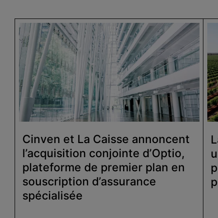
Cinven et La Caisse annoncent
L
l’acquisition conjointe d’Optio,
u
plateforme de premier plan en
p
souscription d’assurance
p
spécialisée