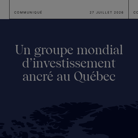
COMMUNIQUÉ
27 JUILLET 2026
C
Un groupe mondial
d’investissement
ancré au Québec