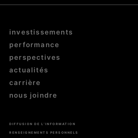
Menu
investissements
Pied
de
page
performance
bold
perspectives
actualités
carrière
nous joindre
Menu
DIFFUSION DE L’INFORMATION
Pied
de
RENSEIGNEMENTS PERSONNELS
page