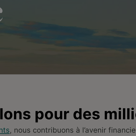
c
llons pour des mill
nts
, nous contribuons à l’avenir financi