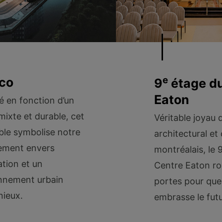
e
co
9
étage du
Eaton
é en fonction d’un
mixte et durable, cet
Véritable joyau 
le symbolise notre
architectural et 
ement envers
montréalais, le 
ation et un
Centre Eaton ro
nnement urbain
portes pour que
ieux.
embrasse le futu