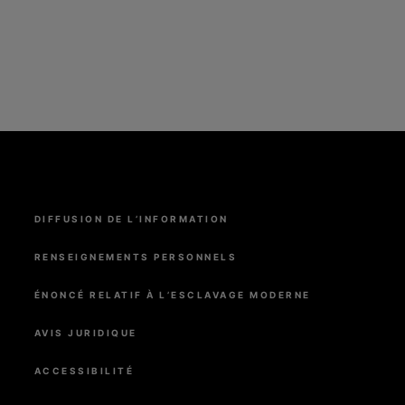
Menu
DIFFUSION DE L’INFORMATION
Pied
de
page
RENSEIGNEMENTS PERSONNELS
ÉNONCÉ RELATIF À L’ESCLAVAGE MODERNE
AVIS JURIDIQUE
ACCESSIBILITÉ