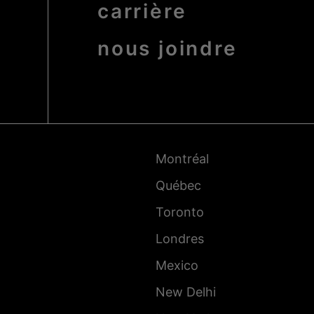
carrière
nous joindre
Pied
de
page
-
Montréal
Villes
Québec
Toronto
Londres
Mexico
New Delhi