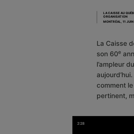
LA CAISSE AU QUÉB
ORGANISATION
MONTRÉAL,
11 JUIN
La Caisse d
e
son 60
anni
l’ampleur d
aujourd’hui.
comment le 
pertinent, 
2:28