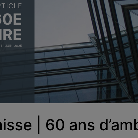
RTICLE
60E
IRE
11 JUIN 2025
isse | 60 ans d’amb