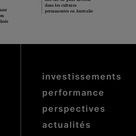
dans les cultures
mier
permanentes en Australie
ion
lisée
Menu
investissements
Pied
de
page
bold
performance
perspectives
actualités