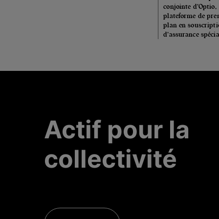
conjointe d’Optio,
plateforme de pre
plan en souscript
d’assurance spécia
Actif pour la
collectivité