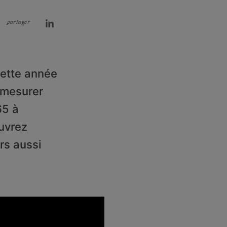
partager
cette année
r mesurer
65 à
ouvrez
rs aussi