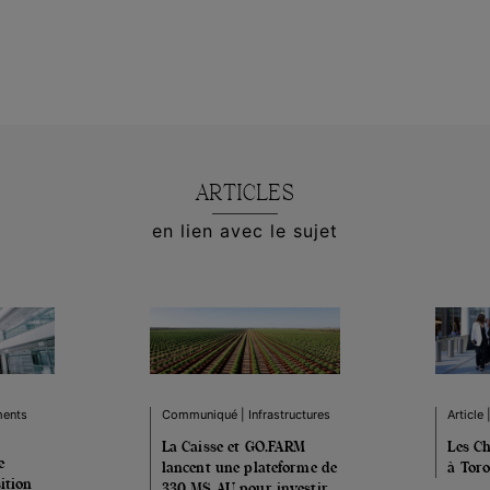
ARTICLES
en lien avec le sujet
ments
Communiqué | Infrastructures
Article
La Caisse et GO.FARM
Les Ch
e
lancent une plateforme de
à Tor
ition
330 M$ AU pour investir