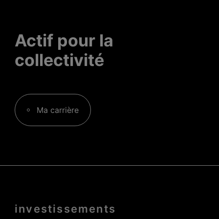
Actif pour la
collectivité
Ma carrière
Menu
investissements
Pied
de