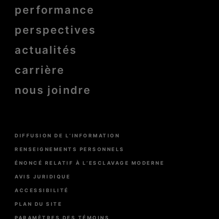
page
performance
bold
perspectives
actualités
carrière
nous joindre
Menu
DIFFUSION DE L’INFORMATION
Pied
de
RENSEIGNEMENTS PERSONNELS
page
ÉNONCÉ RELATIF À L’ESCLAVAGE MODERNE
AVIS JURIDIQUE
ACCESSIBILITÉ
PLAN DU SITE
PARAMÈTRES DES TÉMOINS