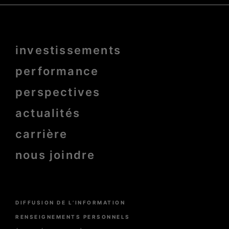
Menu
investissements
Pied
de
page
performance
bold
perspectives
actualités
carrière
nous joindre
Menu
DIFFUSION DE L’INFORMATION
Pied
de
RENSEIGNEMENTS PERSONNELS
page