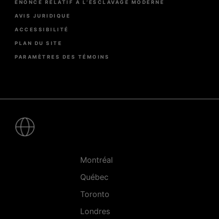
ÉNONCÉ RELATIF À L’ESCLAVAGE MODERNE
AVIS JURIDIQUE
ACCESSIBILITÉ
PLAN DU SITE
PARAMÈTRES DES TÉMOINS
Pied
de
page
-
Villes
Montréal
Québec
Toronto
Londres