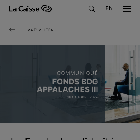
Aller
au
contenu
ACTUALITÉS
principal
COMMUNIQUÉ
FONDS BDG
APPALACHES III
16 OCTOBRE 2024