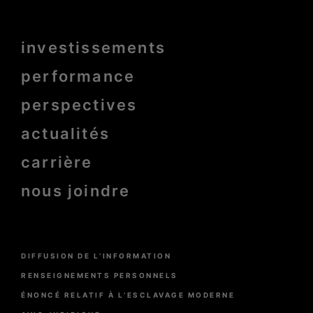
Menu
investissements
Pied
de
page
performance
bold
perspectives
actualités
carrière
nous joindre
Menu
DIFFUSION DE L’INFORMATION
Pied
de
RENSEIGNEMENTS PERSONNELS
page
ÉNONCÉ RELATIF À L’ESCLAVAGE MODERNE