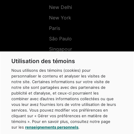
New Delhi
New York
Paris
São Paulo
Singapour
Sydney
Utilisation des témoins
Nous utilisons des témoins (cookies) pour
personnaliser le contenu et analyser les visites de
notre site. Certaines informations sur votre visite de
notre site sont partagées avec des partenaires de
Menu
publicité et d’analyse, et ceux-ci pourraient les
Réseaux
sociaux
combiner avec d’autres informations collectées ou que
vous leur avez fournies lors de votre utilisation de leurs
services. Vous pouvez modifier vos préférences en
cliquant sur « Gérer vos préférences en matière de
témoins ». Pour en savoir plus, consultez notre page
sur les
renseignements personnels
.
© Caisse de dépôt et placement du Québec, 2026