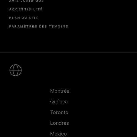
AVIS JURIDIQUE
ACCESSIBILITÉ
PLAN DU SITE
PARAMÈTRES DES TÉMOINS
Pied
de
page
-
Villes
Montréal
Québec
Toronto
Londres
Mexico