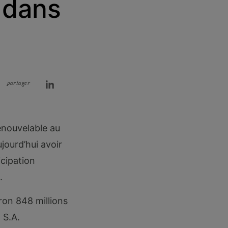
n dans
partager
enouvelable au
jourd’hui avoir
icipation
.
iron 848 millions
 S.A.