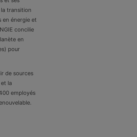
s et ses
la transition
 en énergie et
ENGIE concilie
planète en
es) pour
tir de sources
et la
 2 400 employés
renouvelable.