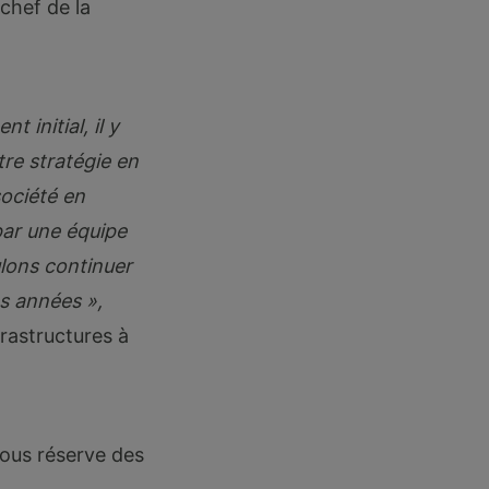
chef de la
 initial, il y
tre stratégie en
société en
par une équipe
ulons continuer
es années »,
rastructures à
sous réserve des