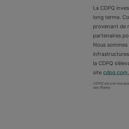
La CDPQ invest
long terme. C
provenant de r
partenaires po
Nous sommes ac
infrastructures
la CDPQ s’éleva
site
cdpq.com
CDPQ est une marque 
ses filiales.