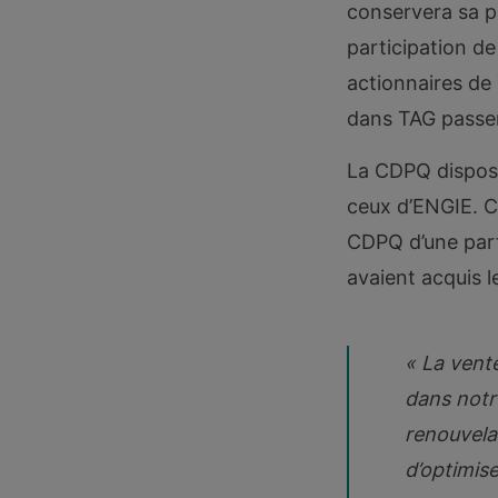
conservera sa pa
participation de
actionnaires de 
dans TAG passer
La CDPQ dispose
ceux d’ENGIE. Ce
CDPQ d’une part
avaient acquis l
« La vente
dans notre
renouvelab
d’optimis