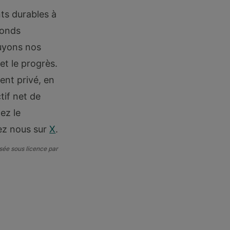
ts durables à
fonds
puyons nos
et le progrès.
ent privé, en
tif net de
ez le
vez nous sur
X
.
ée sous licence par