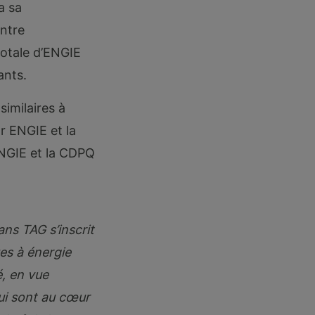
a sa
entre
totale d’ENGIE
ants.
imilaires à
r ENGIE et la
ENGIE et la CDPQ
ans TAG s’inscrit
ues à énergie
é, en vue
qui sont au cœur