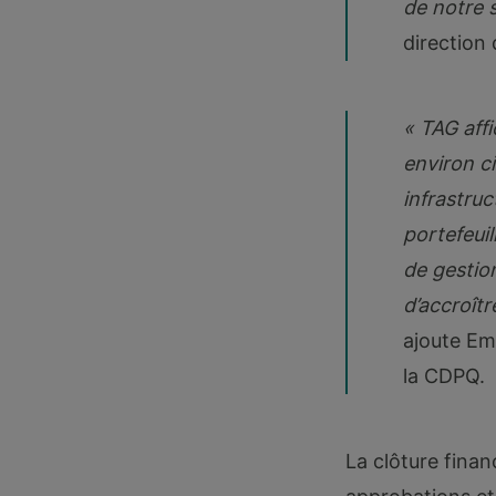
de notre 
direction 
« TAG affi
environ c
infrastruc
portefeui
de gestio
d’accroîtr
ajoute Em
la CDPQ.
La clôture finan