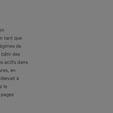
on
n tant que
régimes de
 bâtir des
s actifs dans
ures, en
’élevait à
z le
 pages