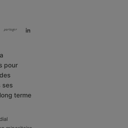
partager
la
s pour
 des
s ses
 long terme
ial