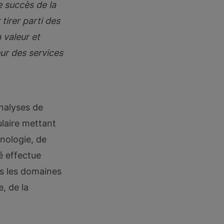
e succès de la
tirer parti des
 valeur et
ur des services
nalyses de
ulaire mettant
unologie, de
té effectue
ns les domaines
e, de la