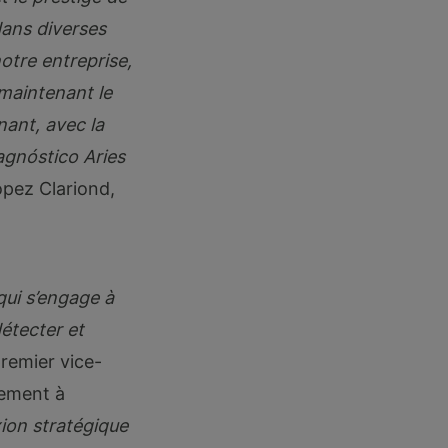
dans diverses
otre entreprise,
 maintenant le
nant, avec la
agnóstico Aries
opez Clariond,
qui s’engage à
étecter et
remier vice-
cement à
xion stratégique