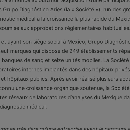
, a annoncé aujourd’hui l’acquisition d’une participati
Grupo Diagnóstico Aries (la « Société »), l’un des g
nostic médical à la croissance la plus rapide du Mexi
 soumise aux approbations réglementaires habituelles
et ayant son siège social à Mexico, Grupo Diagnóstic
euf marques qui dispose de 249 établissements répa
s banques de sang et seize unités mobiles. La Société
aboratoires internes implantés dans des hôpitaux privés
 et hôpitaux publics. Après avoir réalisé plusieurs acqu
 connu une croissance organique soutenue, la Sociét
stes réseaux de laboratoires d’analyses du Mexique da
 diagnostic médical.
mmes très fiers qu'une entreprise ayant le parcours e