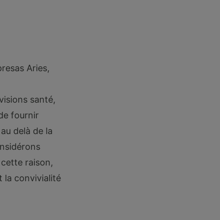
presas Aries,
e
visions santé,
de fournir
au delà de la
onsidérons
cette raison,
 la convivialité