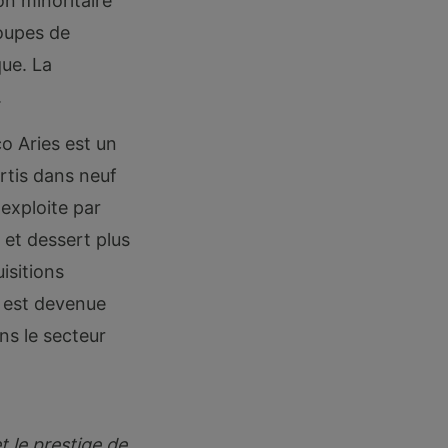
on minoritaire
roupes de
que. La
.
o Aries est un
rtis dans neuf
 exploite par
 et dessert plus
isitions
é est devenue
ns le secteur
t le prestige de