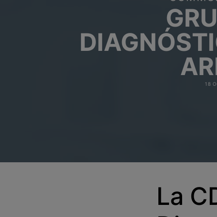
GR
DIAGNÓST
AR
18 
La C