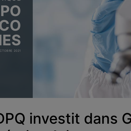
UPO
ICO
IES
OCTOBRE 2021
DPQ investit dans 