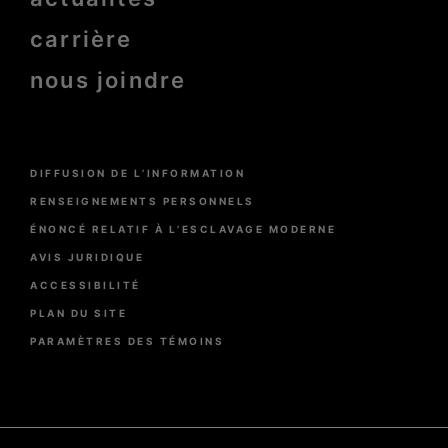
carrière
nous joindre
Menu
DIFFUSION DE L’INFORMATION
Pied
de
RENSEIGNEMENTS PERSONNELS
page
ÉNONCÉ RELATIF À L’ESCLAVAGE MODERNE
AVIS JURIDIQUE
ACCESSIBILITÉ
PLAN DU SITE
PARAMÈTRES DES TÉMOINS
Pied
de