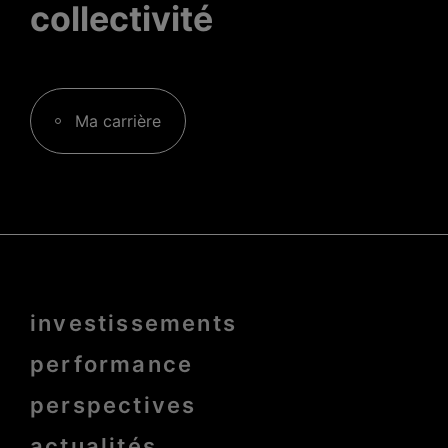
collectivité
Ma carrière
Menu
investissements
Pied
de
page
performance
bold
perspectives
actualités