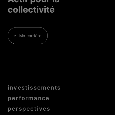
collectivité
Ma carrière
Menu
investissements
Pied
de
page
performance
bold
perspectives