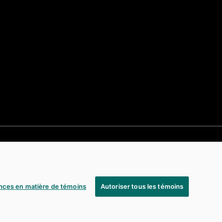
nces en matière de témoins
Autoriser tous les témoins
e par ses filiales.