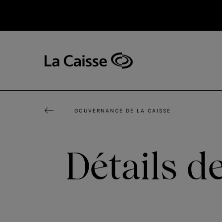
Aller
au
contenu
principal
Navigation
principale
-
v2
GOUVERNANCE DE LA CAISSE
Détails d