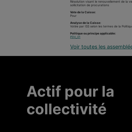
Résolution visant le renouvellement de la v
sollicitation de procurations
Vote de la Caisse:
Pour
Analyse de la Caisse:
Votée par ISS selon les termes de la Politiqu
Politique ou principe applicable:
PDV_01
Voir toutes les assemblé
Actif pour la
collectivité