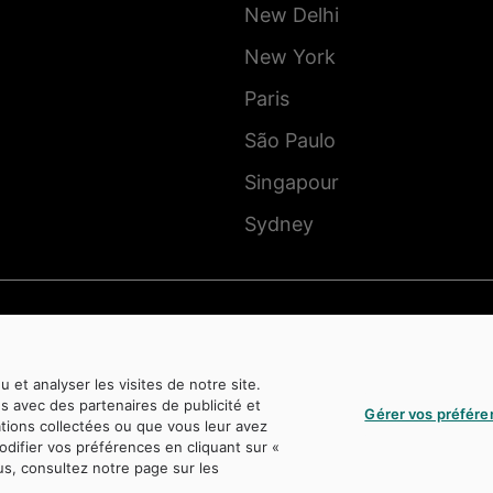
New Delhi
New York
Paris
São Paulo
Singapour
Sydney
 et analyser les visites de notre site.
es avec des partenaires de publicité et
Gérer vos préfére
ations collectées ou que vous leur avez
odifier vos préférences en cliquant sur «
lacement du Québec, protégée au Canada et dans d’autres juridictions, et utilisée sous licenc
us, consultez notre page sur les