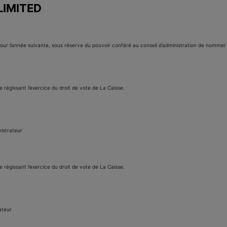
LIMITED
 pour l’année suivante, sous réserve du pouvoir conféré au conseil d’administration de nomme
e régissant l’exercice du droit de vote de La Caisse.
nistrateur
e régissant l’exercice du droit de vote de La Caisse.
rateur