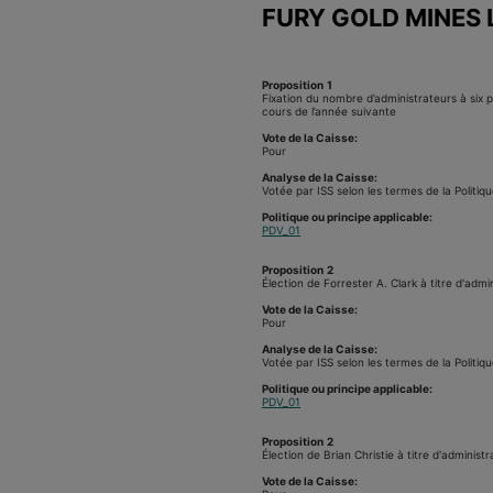
FURY GOLD MINES 
Proposition
1
Fixation du nombre d’administrateurs à six
cours de l’année suivante
Vote de la Caisse:
Pour
Analyse de la Caisse:
Votée par ISS selon les termes de la Politiqu
Politique ou principe applicable:
PDV_01
Proposition
2
Élection de Forrester A. Clark à titre d'admi
Vote de la Caisse:
Pour
Analyse de la Caisse:
Votée par ISS selon les termes de la Politiqu
Politique ou principe applicable:
PDV_01
Proposition
2
Élection de Brian Christie à titre d'administ
Vote de la Caisse: