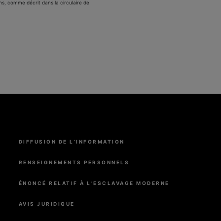
ns, comme décrit dans la circulaire de
Menu
DIFFUSION DE L’INFORMATION
Pied
de
page
RENSEIGNEMENTS PERSONNELS
ÉNONCÉ RELATIF À L’ESCLAVAGE MODERNE
AVIS JURIDIQUE