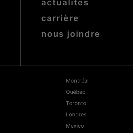
actualités
carrière
nous joindre
Pied
de
page
-
Montréal
Villes
Québec
Toronto
Londres
Mexico