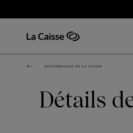
Aller
au
contenu
principal
Navigation
principale
-
v2
GOUVERNANCE DE LA CAISSE
Détails d