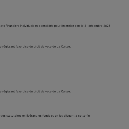
ats financiers individuels et consolidés pour l’exercice clos le 31 décembre 2025
e régissant l’exercice du droit de vote de La Caisse.
e régissant l’exercice du droit de vote de La Caisse.
es statutaires en libérant les fonds et en les allouant à cette fin