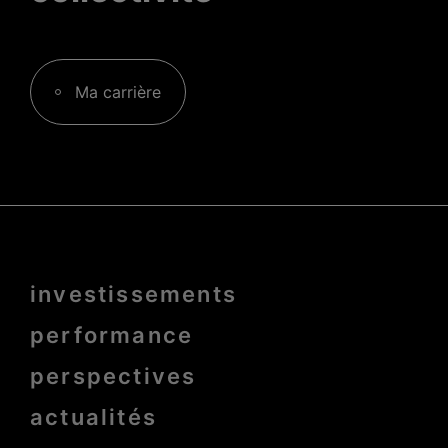
Ma carrière
Menu
investissements
Pied
de
page
performance
bold
perspectives
actualités