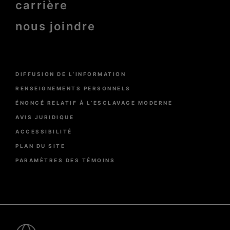
carrière
nous joindre
Menu
DIFFUSION DE L’INFORMATION
Pied
de
RENSEIGNEMENTS PERSONNELS
page
ÉNONCÉ RELATIF À L’ESCLAVAGE MODERNE
AVIS JURIDIQUE
ACCESSIBILITÉ
PLAN DU SITE
PARAMÈTRES DES TÉMOINS
Pied
de
page
-