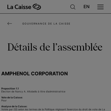
Aller
au
contenu
GOUVERNANCE DE LA CAISSE
principal
Détails de l’assemblée
AMPHENOL CORPORATION
Proposition
1.1
Élection de Nancy A. Altobello à titre d’administratrice
Vote de la Caisse:
Pour
Analyse de la Caisse:
Votée par ISS selon les termes de la Politique régissant l’exercice du droit de vote de La