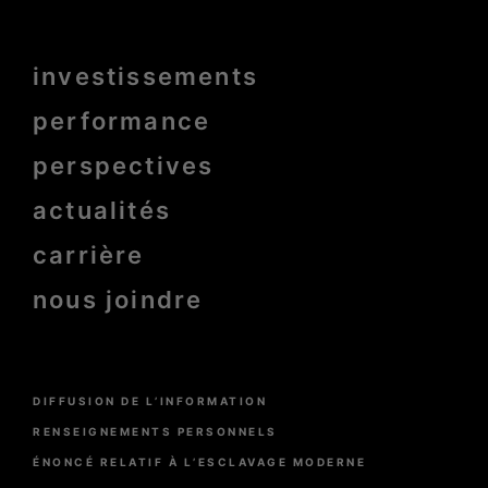
Menu
investissements
Pied
de
page
performance
bold
perspectives
actualités
carrière
nous joindre
Menu
DIFFUSION DE L’INFORMATION
Pied
de
RENSEIGNEMENTS PERSONNELS
page
ÉNONCÉ RELATIF À L’ESCLAVAGE MODERNE