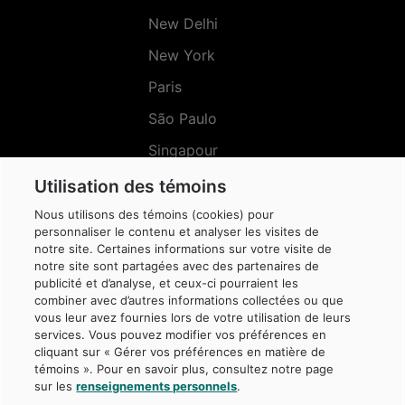
New Delhi
New York
Paris
São Paulo
Singapour
Sydney
Utilisation des témoins
Nous utilisons des témoins (cookies) pour
personnaliser le contenu et analyser les visites de
notre site. Certaines informations sur votre visite de
notre site sont partagées avec des partenaires de
Menu
Réseaux
publicité et d’analyse, et ceux-ci pourraient les
sociaux
combiner avec d’autres informations collectées ou que
vous leur avez fournies lors de votre utilisation de leurs
services. Vous pouvez modifier vos préférences en
cliquant sur « Gérer vos préférences en matière de
témoins ». Pour en savoir plus, consultez notre page
sur les
renseignements personnels
.
© Caisse de dépôt et placement du Québec, 2026