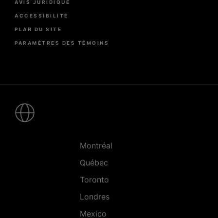
AVIS JURIDIQUE
ACCESSIBILITÉ
PLAN DU SITE
PARAMÈTRES DES TÉMOINS
Pied
de
page
-
Villes
Montréal
Québec
Toronto
Londres
Mexico