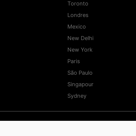
Toronto
Londres
Mexico
New Delhi
New York
Paris
São Paulo
Singapour
Sydney