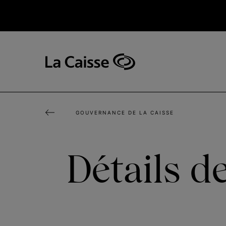
Aller
au
contenu
principal
Navigation
principale
-
v2
GOUVERNANCE DE LA CAISSE
Détails d