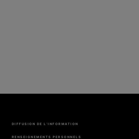
Menu
DIFFUSION DE L’INFORMATION
Pied
de
page
RENSEIGNEMENTS PERSONNELS