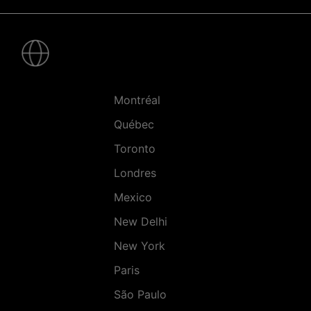
Pied
de
page
-
Villes
Montréal
Québec
Toronto
Londres
Mexico
New Delhi
New York
Paris
São Paulo