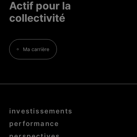
Actif pour la
collectivité
Ma carrière
Menu
investissements
Pied
de
page
performance
bold
perspectives