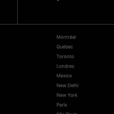
Pied
de
page
-
Montréal
Villes
Québec
Toronto
Londres
Mexico
New Delhi
New York
Paris