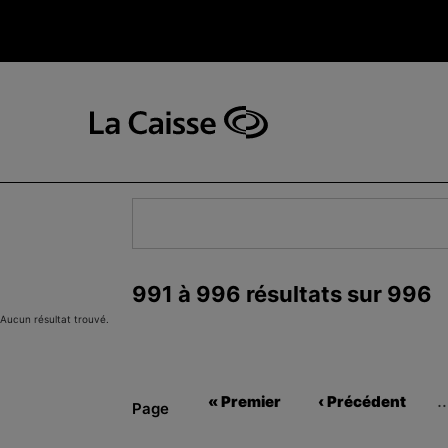
Aller
au
contenu
principal
Navigation
principale
-
v2
991 à 996 résultats sur 996
Aucun résultat trouvé.
Première
Page
« Premier
‹ Précédent
Page
page
précédente