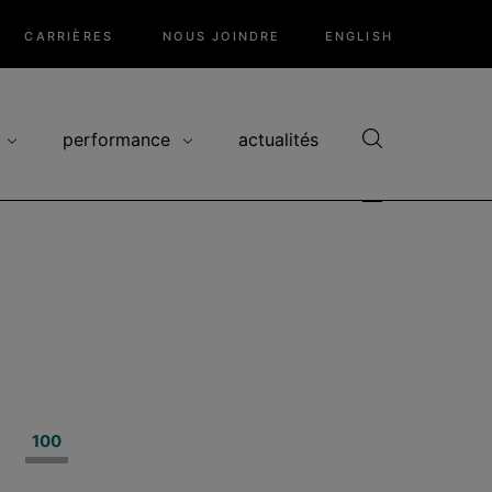
CARRIÈRES
NOUS JOINDRE
ENGLISH
performance
actualités
ge
Page
100
courante