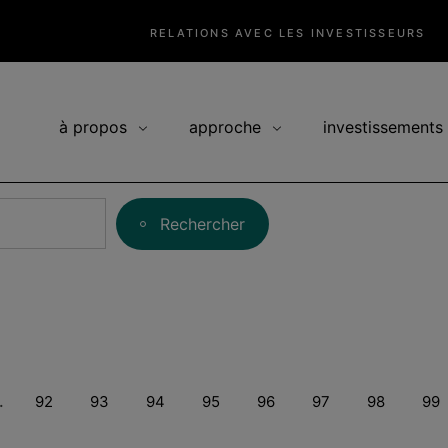
RELATIONS AVEC LES INVESTISSEURS
à propos
approche
investissements
Rechercher
Page
Page
Page
Page
Page
Page
Page
Pa
…
92
93
94
95
96
97
98
99