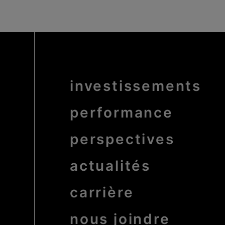
Menu
investissements
Pied
de
page
bold
performance
perspectives
actualités
carrière
nous joindre