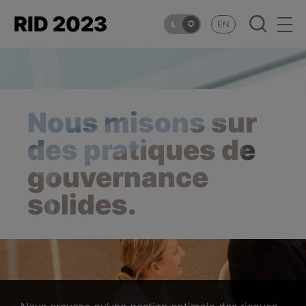
Aller au contenu principal
Html RID
RID 2023
EN
Accueil
Approche
Nous misons
sur
Leadership
des
pratiques de
gouvernance
Environnement
solides.
Social
Gouvernance