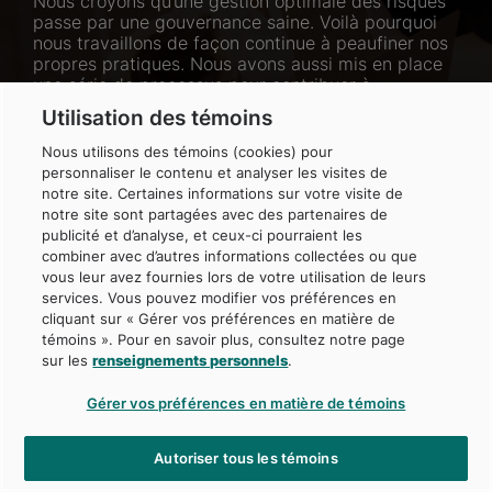
Annexes
Nous croyons qu’une gestion optimale des risques
passe par une gouvernance saine. Voilà pourquoi
nous travaillons de façon continue à peaufiner nos
propres pratiques. Nous avons aussi mis en place
une série de processus pour contribuer à
l’optimisation des systèmes de gouvernance de nos
Utilisation des témoins
sociétés en portefeuille et de nos
gestionnaires externes.
Nous utilisons des témoins (cookies) pour
personnaliser le contenu et analyser les visites de
notre site. Certaines informations sur votre visite de
notre site sont partagées avec des partenaires de
publicité et d’analyse, et ceux-ci pourraient les
combiner avec d’autres informations collectées ou que
vous leur avez fournies lors de votre utilisation de leurs
services. Vous pouvez modifier vos préférences en
10
cliquant sur « Gérer vos préférences en matière de
témoins ». Pour en savoir plus, consultez notre page
sur les
renseignements personnels
.
sociétés québécoises
accompagnées dans
la
mise en œuvre de leurs
pratiques
Gérer vos préférences en matière de témoins
d’affaires durables
Autoriser tous les témoins