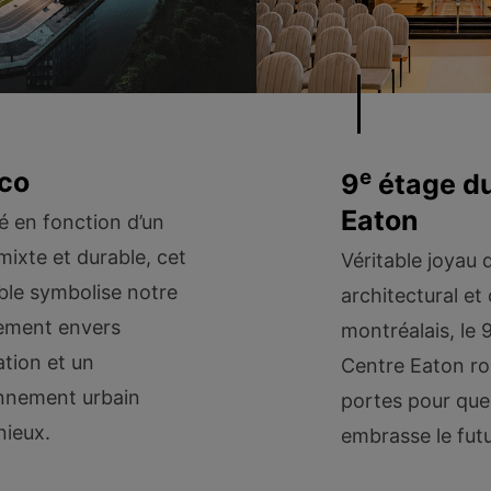
e
co
9
étage du
Eaton
é en fonction d’un
mixte et durable, cet
Véritable joyau 
le symbolise notre
architectural et 
ement envers
montréalais, le 
ation et un
Centre Eaton ro
nnement urbain
portes pour que
ieux.
embrasse le futu