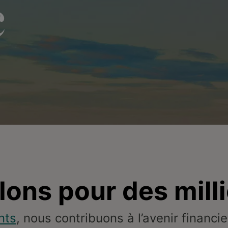
c
llons pour des mill
nts
, nous contribuons à l’avenir financi