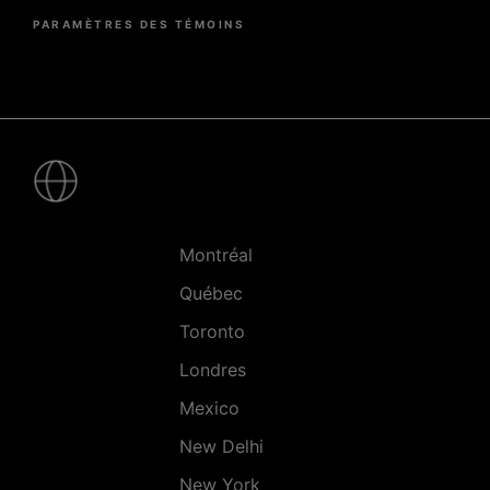
PARAMÈTRES DES TÉMOINS
Pied
de
page
-
Villes
Montréal
Québec
Toronto
Londres
Mexico
New Delhi
New York