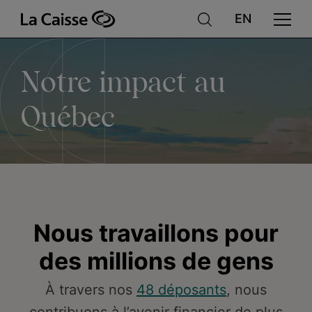
Notre
Aller
au
contenu
principal
impact
Notre impact au
au
Québec
Québec
Nous travaillons pour
des millions de gens
À travers nos
48 déposants
, nous