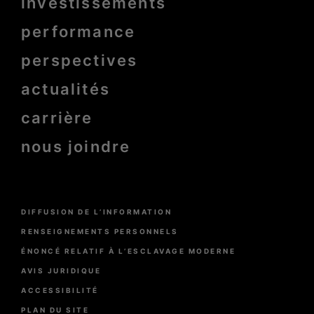
investissements
Pied
de
page
performance
bold
perspectives
actualités
carrière
nous joindre
Menu
DIFFUSION DE L’INFORMATION
Pied
de
RENSEIGNEMENTS PERSONNELS
page
ÉNONCÉ RELATIF À L’ESCLAVAGE MODERNE
AVIS JURIDIQUE
ACCESSIBILITÉ
PLAN DU SITE