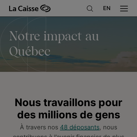
Notre
Aller
au
contenu
principal
impact
Notre impact au
au
Québec
Québec
Nous travaillons pour
des millions de gens
À travers nos
48 déposants
, nous