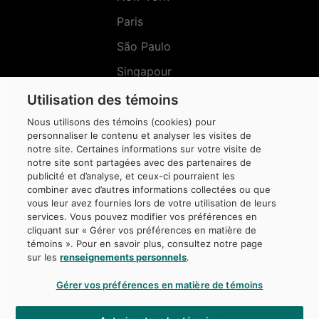
Paris
São Paulo
Singapour
Sydney
Utilisation des témoins
Nous utilisons des témoins (cookies) pour
personnaliser le contenu et analyser les visites de
notre site. Certaines informations sur votre visite de
notre site sont partagées avec des partenaires de
Menu
publicité et d’analyse, et ceux-ci pourraient les
Réseaux
sociaux
combiner avec d’autres informations collectées ou que
vous leur avez fournies lors de votre utilisation de leurs
services. Vous pouvez modifier vos préférences en
cliquant sur « Gérer vos préférences en matière de
témoins ». Pour en savoir plus, consultez notre page
sur les
renseignements personnels
.
© Caisse de dépôt et placement du Québec, 2026
Gérer vos préférences en matière de témoins
La Caisse est une marque de commerce propriété de la Caisse de dépôt et
placement du Québec, protégée au Canada et dans d’autres juridictions, et
utilisée sous licence par ses filiales.