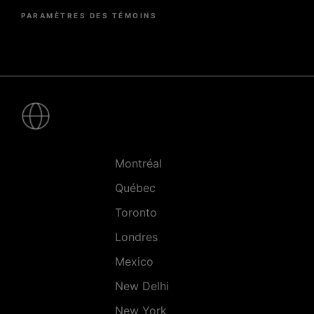
PARAMÈTRES DES TÉMOINS
Pied
de
page
-
Villes
Montréal
Québec
Toronto
Londres
Mexico
New Delhi
New York