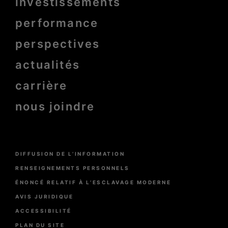
investissements
Pied
de
page
performance
bold
perspectives
actualités
carrière
nous joindre
Menu
DIFFUSION DE L’INFORMATION
Pied
de
RENSEIGNEMENTS PERSONNELS
page
ÉNONCÉ RELATIF À L’ESCLAVAGE MODERNE
AVIS JURIDIQUE
ACCESSIBILITÉ
PLAN DU SITE