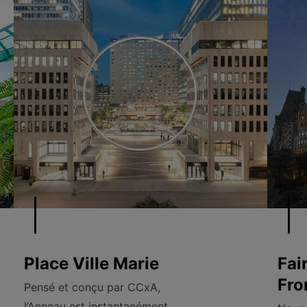
Place Ville Marie
Fai
Fro
Pensé et conçu par CCxA,
l’Anneau est instantanément