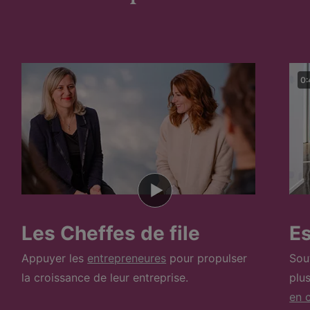
0:
Les Cheffes de file
E
Appuyer les
entrepreneures
pour propulser
Sou
la croissance de leur entreprise.
plu
en c