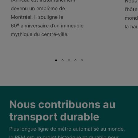
Nous 
devenu un emblème de
l’hôt
Montréal. Il souligne le
monde
e
60
anniversaire d’un immeuble
la ha
mythique du centre‑ville.
Nous contribuons au
transport durable
Plus longue ligne de métro automatisé au monde,
le
REM
est un projet historique et durable pour